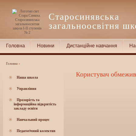
Старосинявська
загальноосвітня шко
ступенів № 2
Головна
Новини
Дистанційне навчання
На
Головна
»
Користувач обмежив 
Наша школа
Управління
Прозорість та
інформаційна відкритість
закладу освіти
Навчальний процес
Педагогічний колектив